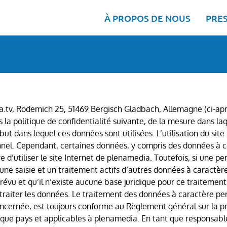
À PROPOS DE NOUS
PRE
tv, Rodemich 25, 51469 Bergisch Gladbach, Allemagne (ci-aprè
la politique de confidentialité suivante, de la mesure dans la
but dans lequel ces données sont utilisées. L’utilisation du sit
nnel. Cependant, certaines données, y compris des données à ca
’utiliser le site Internet de plenamedia. Toutefois, si une pe
, une saisie et un traitement actifs d’autres données à caractè
révu et qu’il n’existe aucune base juridique pour ce traiteme
raiter les données. Le traitement des données à caractère perso
ncernée, est toujours conforme au Règlement général sur la 
aque pays et applicables à plenamedia. En tant que responsab