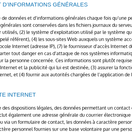
 D’INFORMATIONS GÉNÉRALES
ie de données et d’informations générales chaque fois qu’une
s générales sont conservées dans les fichiers journaux du serve
 utilisés, (2) le système d’exploitation utilisé par le système qui
elé référent), (4) les sous-sites Web auxquels un système accèd
ocole Internet (adresse IP), (7) le fournisseur d’accès Internet 
carter tout danger en cas d’attaque de nos systèmes informatiq
r la personne concernée. Ces informations sont plutôt requises
 Internet et la publicité qui lui est destinée, (3) assurer la fo
ernet, et (4) fournir aux autorités chargées de l’application de 
ITE INTERNET
se des dispositions légales, des données permettant un contact 
clut également une adresse générale du courrier électronique
ou via un formulaire de contact, les données à caractère perso
ère personnel fournies sur une base volontaire par une pers