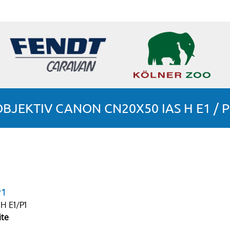
OBJEKTIV CANON CN20X50 IAS H E1 / P
P1
H E1/P1
ite