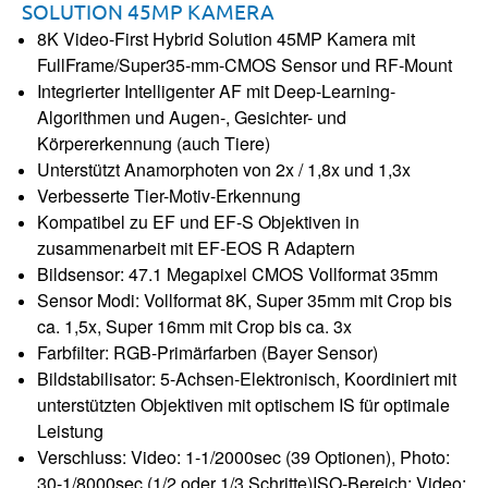
SOLUTION 45MP KAMERA
8K Video-First Hybrid Solution 45MP Kamera mit
FullFrame/Super35-mm-CMOS Sensor und RF-Mount
Integrierter Intelligenter AF mit Deep-Learning-
Algorithmen und Augen-, Gesichter- und
Körpererkennung (auch Tiere)
Unterstützt Anamorphoten von 2x / 1,8x und 1,3x
Verbesserte Tier-Motiv-Erkennung
Kompatibel zu EF und EF-S Objektiven in
zusammenarbeit mit EF-EOS R Adaptern
Bildsensor: 47.1 Megapixel CMOS Vollformat 35mm
Sensor Modi: Vollformat 8K, Super 35mm mit Crop bis
ca. 1,5x, Super 16mm mit Crop bis ca. 3x
Farbfilter: RGB-Primärfarben (Bayer Sensor)
Bildstabilisator: 5-Achsen-Elektronisch, Koordiniert mit
unterstützten Objektiven mit optischem IS für optimale
Leistung
Verschluss: Video: 1-1/2000sec (39 Optionen), Photo:
30-1/8000sec (1/2 oder 1/3 Schritte)
I
SO-Bereich: Video: