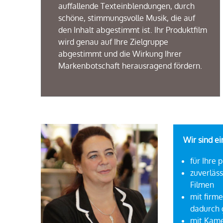
auffallende
Texteinblendungen
,
durch
sch
ö
ne
,
stimmungsvolle
Musik
,
die
auf
den Inhalt
abgestimmt
ist
.
Ihr Produktfilm
wird
genau
auf Ihre Zielgruppe
abgestimmt
und die Wirkung Ihrer
Markenbotschaft
herausragend
f
ö
rdern
.
Wir sind e
für Ihre 
zuverläss
Filmen
mit firm
dadurch 
mit Kame