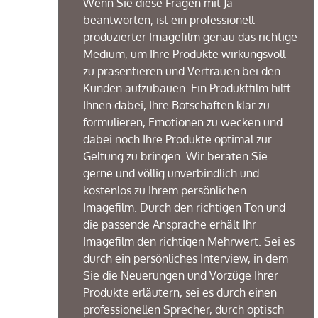
Wenn Sie diese Fragen mit Ja
beantworten, ist ein professionell
produzierter Imagefilm
genau
das
richtige
Medium, um Ihre Produkte wirkungsvoll
zu präsentieren und Vertrauen bei
den
Kunden
aufzubauen. Ein Produktfilm
hilft
Ihnen
dabei, Ihre Botschaften klar zu
formulieren
, Emotionen zu wecken und
dabei
noch
Ihre Produkte
optimal
zur
Geltung
zu
bringen
.
Wir
beraten Sie
gerne
und
v
ö
llig
unverbindlich und
kostenlos zu Ihrem
pers
ö
nlichen
Imagefilm. Durch den
richtigen
Ton und
die
passende
Ansprache erhält Ihr
Imagefilm
den
richtigen
Mehrwert.
Sei
es
durch ein persönliches Interview, in dem
Sie die
Neuerungen
und
Vorz
ü
ge
Ihrer
Produkte
erl
ä
utern
,
sei
es
durch einen
professionellen Sprecher,
durch
optisch