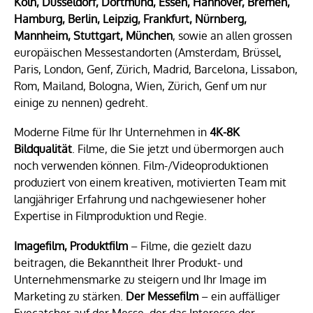
Köln, Düsseldorf, Dortmund, Essen, Hannover, Bremen,
Hamburg, Berlin, Leipzig, Frankfurt, Nürnberg,
Mannheim, Stuttgart, München
, sowie an allen grossen
europäischen Messestandorten (Amsterdam, Brüssel,
Paris, London, Genf, Zürich, Madrid, Barcelona, Lissabon,
Rom, Mailand, Bologna, Wien, Zürich, Genf um nur
einige zu nennen) gedreht.
Moderne Filme für Ihr Unternehmen in
4K-8K
Bildqualität
. Filme, die Sie jetzt und übermorgen auch
noch verwenden können. Film-/Videoproduktionen
produziert von einem kreativen, motivierten Team mit
langjähriger Erfahrung und nachgewiesener hoher
Expertise in Filmproduktion und Regie.
Imagefilm, Produktfilm
– Filme, die gezielt dazu
beitragen, die Bekanntheit Ihrer Produkt- und
Unternehmensmarke zu steigern und Ihr Image im
Marketing zu stärken.
Der Messefilm
– ein auffälliger
Eyecatcher auf der Messe, der das Interesse der