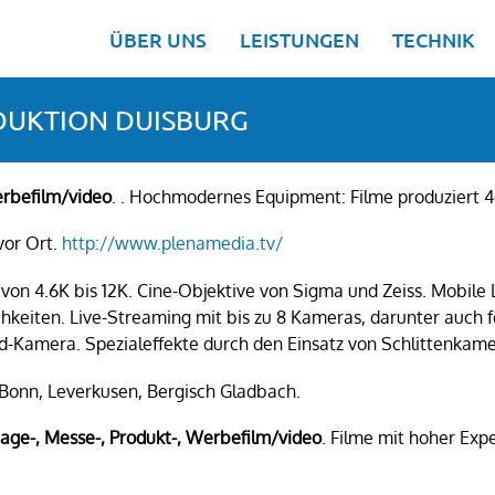
ÜBER UNS
LEISTUNGEN
TECHNIK
DUKTION DUISBURG
erbe
film/video
. . Hochmodernes Equipment: Filme produziert 4
vor Ort.
http://www.plenamedia.tv/
on 4.6K bis 12K. Cine-Objektive von Sigma und Zeiss. Mobile
lichkeiten. Live-Streaming mit bis zu 8 Kameras, darunter au
Kamera. Spezialeffekte durch den Einsatz von Schlittenkamer
Bonn, Leverkusen, Bergisch Gladbach.
age-, Messe-, Produkt-, Werbe
film/video
. Filme mit hoher Exp