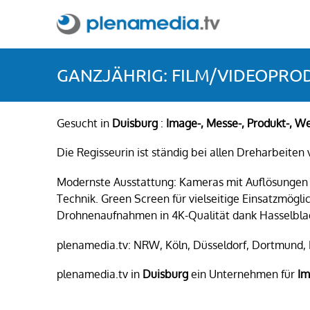
GANZJÄHRIG: FILM/VIDEOPRO
Gesucht in
D
uisburg
:
Image-, Messe-, Produkt-, W
Die Regisseurin ist ständig bei allen Dreharbeiten 
Modernste Ausstattung: Kameras mit Auflösungen v
Technik. Green Screen für vielseitige Einsatzmög
Drohnenaufnahmen in 4K-Qualität dank Hasselblad-
plenamedia.tv: NRW, Köln, Düsseldorf, Dortmund, 
plenamedia.tv in
D
uisburg
ein Unternehmen für
Im