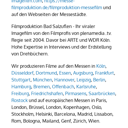
imagefilm.com
,
https://messe-
filmproduktion.de/filmproduktion-messefilm
und
auf den Webseiten der Messestädte.
Filmproduktion Bad Salzuflen - Ihr viraler
Imagefilm von den Filmprofis von plenamedia..tv.
Regie seit 2004. Davor bei ARTE und WDR Köln.
Hohe Expertise in Interviews und der Erdstellung
von Drehbüchern.
Wir produzieren Filme auf den Messen in
Köln
,
Düsseldorf
,
Dortmund
,
Essen
,
Augsburg
,
Frankfurt
,
Stuttgart
,
München
,
Hannover
,
Leipzig
,
Berlin
,
Hamburg
,
Bremen
,
Offenbach
,
Karlsruhe
,
Freiburg
,
Friedrichshafen
,
Pirmasens
,
Saarbrücken
,
Rostock
und auf europäischen Messen in Paris,
London, Brüssel, London, Kopenhagen, Oslo,
Stockholm, Helsinki, Barcelona, Madrid, Lissabon,
Rom, Bologna, Mailand, Genf, Zürich, Wien.