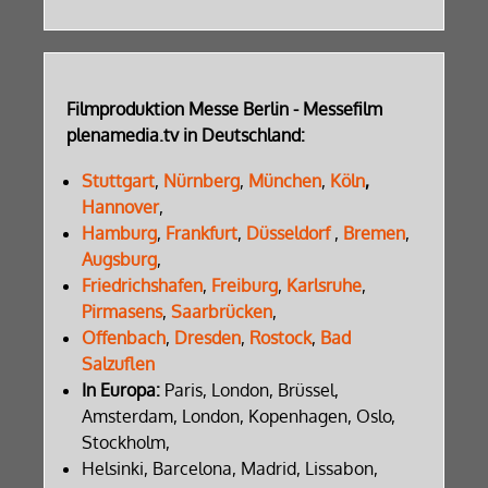
Filmproduktion Messe Berlin - Messefilm
plenamedia.tv in Deutschland:
Stuttgart
,
Nürnberg
,
München
,
Köln
,
Hannover
,
Hamburg
,
Frankfurt
,
Düsseldorf
,
Bremen
,
Augsburg
,
Friedrichshafen
,
Freiburg
,
Karlsruhe
,
Pirmasens
,
Saarbrücken
,
Offenbach
,
Dresden
,
Rostock
,
Bad
Salzuflen
In Europa:
Paris, London, Brüssel,
Amsterdam, London, Kopenhagen, Oslo,
Stockholm,
Helsinki, Barcelona, Madrid, Lissabon,