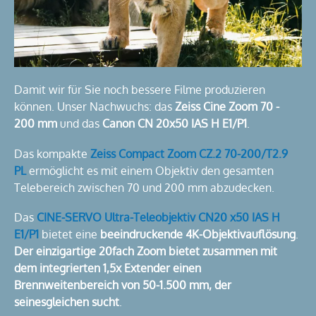
Damit wir für Sie noch bessere Filme produzieren
können. Unser Nachwuchs: das
Zeiss Cine Zoom 70 -
200 mm
und das
Canon CN 20x50 IAS H E1/P1
.
Das kompakte
Zeiss Compact Zoom CZ.2 70-200/T2.9
PL
ermöglicht es mit einem Objektiv den gesamten
Telebereich zwischen 70 und 200 mm abzudecken.
Das
CINE-SERVO Ultra-Teleobjektiv CN20 x50 IAS H
E1/P1
bietet eine
beeindruckende 4K-Objektivauflösung
.
Der einzigartige 20fach Zoom bietet zusammen mit
dem integrierten 1,5x Extender einen
Brennweitenbereich von 50-1.500 mm, der
seinesgleichen sucht
.